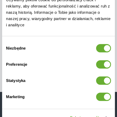
reklamy, aby oferować funkcjonalność i analizować ruh z
naszą historią. Informacje o Tobie jako informacje o
Masz pytania?
naszej pracy, wiarygodny partner w działaniach, reklamie
i analityce
Możesz skonsultować się z naszymi
menedżerami. Kliknij przycisk „Konsultacja”,
wprowadź swoje dane kontaktowe, a my do
Wybór
Ciebie oddzwonimy.
Niezbędne
zgody
Preferencje
Konsultacja
Statystyka
Marketing
Chcesz jako pierwszy dowiedzieć się o promocjach i
zniżkach?
Zapisz się do naszego newslettera