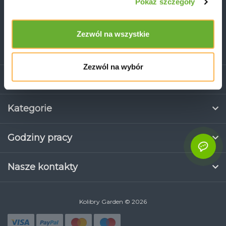
Pokaż szczegóły
Subskrybuj
Zezwól na wszystkie
Przeczytałem
REGULAMIN SKLEPU INTERNETOWEGO
i zgadzam
się na warunki
Zezwól na wybór
Informacje
Kategorie
Godziny pracy
Nasze kontakty
Kolibry Garden © 2026