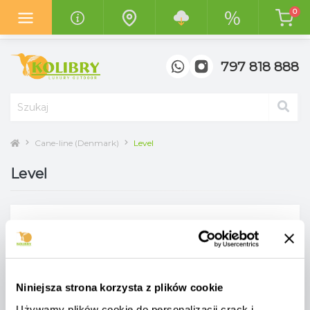
0
Z radością informujemy o otwarciu
nowego salonu "Kolibry
Garden"
w centrum handlowym
"Top Meble" w Poznaniu.
797 818 888
Cane-line (Denmark)
Level
Level
Niniejsza strona korzysta z plików cookie
Katalog mebli
Cane-line
Używamy plików cookie do personalizacji crack i