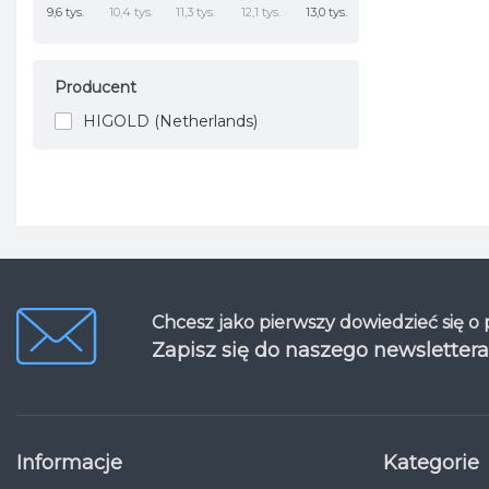
9,6 tys.
10,4 tys.
11,3 tys.
12,1 tys.
13,0 tys.
Producent
HIGOLD (Netherlands)
Chcesz jako pierwszy dowiedzieć się o
Zapisz się do naszego newslettera
Informacje
Kategorie