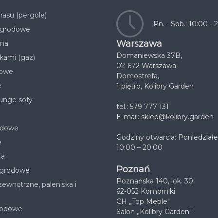
rasu (pergole)
Pn. - Sob.: 10:00 - 
 ogrodowe
Warszawa
ana
Domaniewska 37B,
kami (gaz)
02-672 Warszawa
nowe
Domostrefa,
e
1 piętro, Kolibry Garden
unge sofy
tel.: 579 777 131
E-mail:
sklep@kolibry.garden
odowe
Godziny otwarcia: Poniedziałe
e
10:00 – 20:00
Ca
Poznań
ogrodowe
Poznańska 140, lok. 30,
ewnętrzne, paleniska i
62-052 Komorniki
CH „Top Meble"
rodowe
Salon „Kolibry Garden"