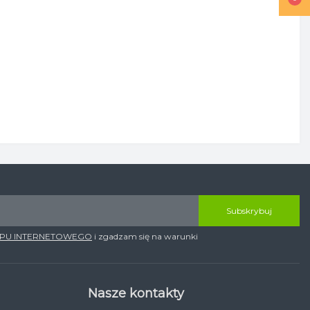
Subskrybuj
EPU INTERNETOWEGO
i zgadzam się na warunki
Nasze kontakty