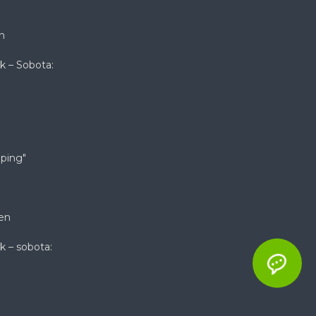
n
k – Sobota:
ping"
en
k – sobota: