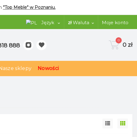
ym
"Top Meble" w Poznaniu.
Język
zł
Waluta
Moje konto
0
0 zł
818 888
Nasze sklepy
Nowości