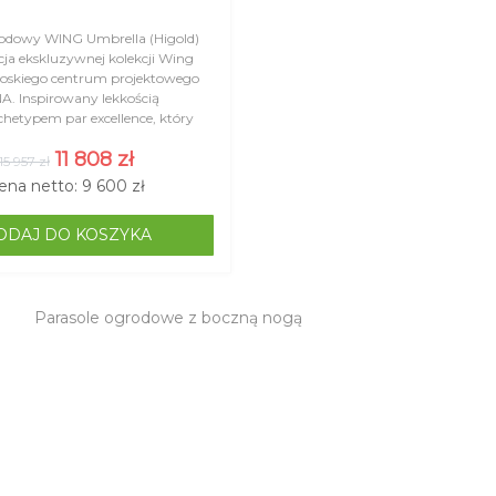
rodowy WING Umbrella (Higold)
ja ekskluzywnej kolekcji Wing
oskiego centrum projektowego
A. Inspirowany lekkością
rchetypem par excellence, który
e lekkość i siłę. W kolekcji WING
11 808 zł
15 957 zł
ena netto: 9 600 zł
ODAJ DO KOSZYKA
Parasole ogrodowe z boczną nogą