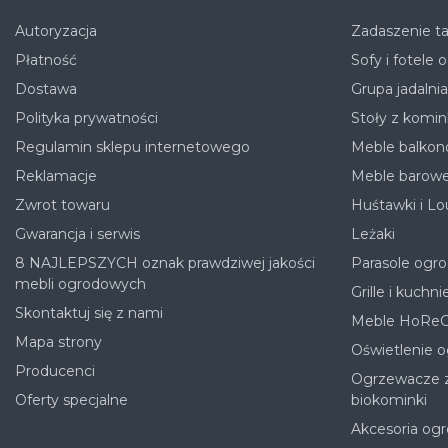
Autoryzacja
Zadaszenie ta
Płatność
Sofy i fotele
Dostawa
Grupa jadalni
Polityka prywatności
Stoły z komin
Regulamin sklepu internetowego
Meble balko
Reklamacje
Meble barow
Zwrot towaru
Huśtawki i Lo
Gwarancja i serwis
Leżaki
8 NAJLEPSZYCH oznak prawdziwej jakości
Parasole ogr
mebli ogrodowych
Grille i kuchni
Skontaktuj się z nami
Meble HoRe
Mapa strony
Oświetlenie 
Producenci
Ogrzewacze z
Oferty specjalne
biokominki
Akcesoria og