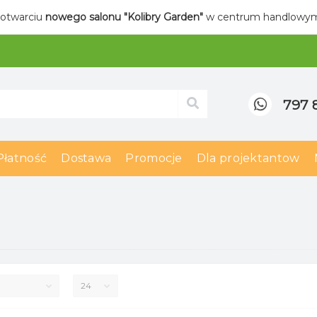
 otwarciu
nowego salonu "Kolibry Garden"
w centrum handlow
797 
Płatność
Dostawa
Promocje
Dla projektantow