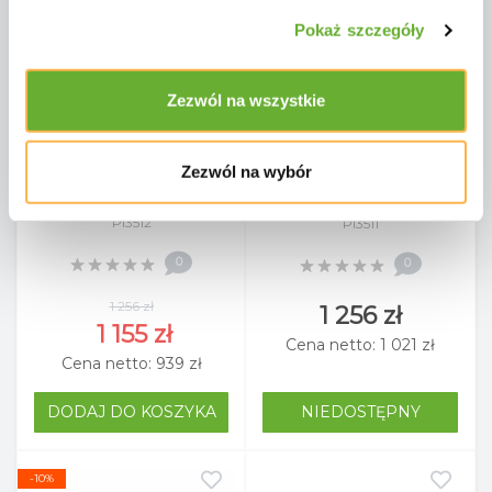
Pokaż szczegóły
Zezwól na wszystkie
Stolik Kawowy d.54 APPLE
Stolik Kawowy d.54 APPLE
Zezwól na wybór
BEE CONDOR 70001297 /
BEE CONDOR 70001630 /
CZARNY
TAUPE/ GREY
Pl3512
Pl3511
0
0
1 256 zł
1 256 zł
1 155 zł
Cena netto: 1 021 zł
Cena netto: 939 zł
DODAJ DO KOSZYKA
NIEDOSTĘPNY
-10%