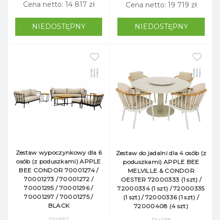
Cena netto: 14 817 zł
Cena netto: 19 719 zł
NIEDOSTĘPNY
NIEDOSTĘPNY
Zestaw wypoczynkowy dla 6
Zestaw do jadalni dla 4 osób (z
osób (z poduszkami) APPLE
poduszkami) APPLE BEE
BEE CONDOR 70001274 /
MELVILLE & CONDOR
70001273 / 70001272 /
OESTER 72000333 (1 szt) /
70001295 / 70001296 /
72000334 (1 szt) / 72000335
70001297 / 70001275 /
(1 szt) / 72000336 (1 szt) /
BLACK
72000408 (4 szt)
Pl4952
Pl4955