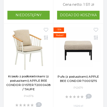
Cena netto: 1 511 zł
NIEDOSTĘPNY
DODAJ DO KOSZYKA
-15%
Rabat!
Krzesło z podłokietnikami (z
Pufa (z poduszkami) APPLE
poduszkami) APPLE BEE
BEE CONDOR 70001275
CONDOR OYSTER 72000408
Pl2679
/ TAUPE
Pl4576
0
0
1 526 zł