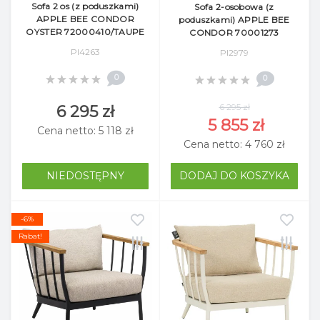
Sofa 2 os (z poduszkami)
Sofa 2-osobowa (z
APPLE BEE CONDOR
poduszkami) APPLE BEE
OYSTER 72000410/TAUPE
CONDOR 70001273
Pl4263
Pl2979
0
0
6 295 zł
6 295 zł
5 855 zł
Cena netto: 5 118 zł
Cena netto: 4 760 zł
NIEDOSTĘPNY
DODAJ DO KOSZYKA
-6%
Rabat!