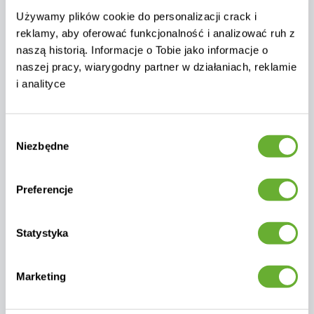
Używamy plików cookie do personalizacji crack i
reklamy, aby oferować funkcjonalność i analizować ruh z
naszą historią. Informacje o Tobie jako informacje o
naszej pracy, wiarygodny partner w działaniach, reklamie
Kawowy Stolik d.94 (teak)
Stolik Kawowy d.54 APPLE
i analityce
APPLE BEE CONDOR
BEE CONDOR 70001297
OYSTER 72000413 / TAUPE
Pl2677
Pl4266
Wybór
0
Niezbędne
0
zgody
1 256 zł
2 695 zł
1 155 zł
Preferencje
Cena netto: 2 191 zł
Cena netto: 939 zł
DODAJ DO KOSZYKA
NIEDOSTĘPNY
Statystyka
-8%
Marketing
Rabat!