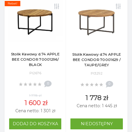
Rabat!
Stolik Kawowy d.74 APPLE
Stolik Kawowy d.74 APPLE
BEE CONDOR 70001296/
BEE CONDOR 70001629 /
BLACK
TAUPE/GREY
Pl2676
Pl3292
0
0
1 778 zł
1 778 zł
1 600 zł
Cena netto: 1 445 zł
Cena netto: 1 301 zł
DODAJ DO KOSZYKA
NIEDOSTĘPNY