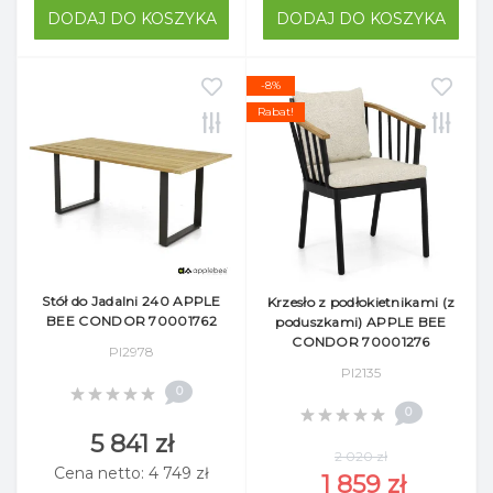
DODAJ DO KOSZYKA
DODAJ DO KOSZYKA
-8%
Rabat!
Stół do Jadalni 240 APPLE
Krzesło z podłokietnikami (z
BEE CONDOR 70001762
poduszkami) APPLE BEE
CONDOR 70001276
Pl2978
Pl2135
0
0
5 841 zł
2 020 zł
Cena netto: 4 749 zł
1 859 zł