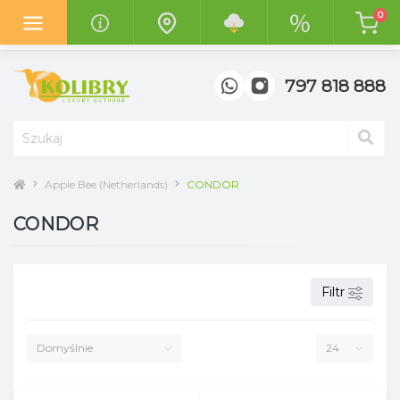
0
Z radością informujemy o otwarciu
nowego salonu "Kolibry
Garden"
w centrum handlowym
"Top Meble" w Poznaniu.
797 818 888
Apple Bee (Netherlands)
CONDOR
CONDOR
Filtr