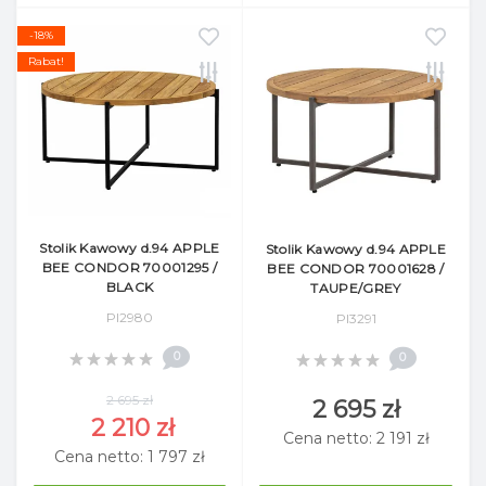
-18%
Rabat!
Stolik Kawowy d.94 APPLE
Stolik Kawowy d.94 APPLE
BEE CONDOR 70001295 /
BEE CONDOR 70001628 /
BLACK
TAUPE/GREY
Pl2980
Pl3291
0
0
2 695 zł
2 695 zł
2 210 zł
Cena netto: 2 191 zł
Cena netto: 1 797 zł