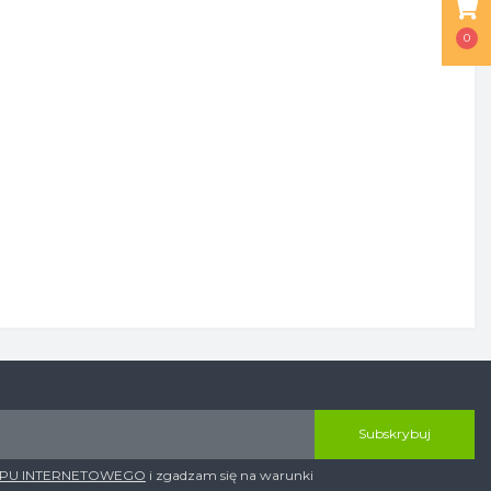
0
Subskrybuj
EPU INTERNETOWEGO
i zgadzam się na warunki