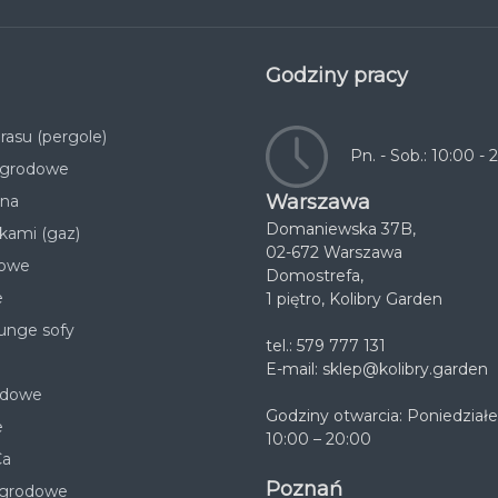
Godziny pracy
rasu (pergole)
Pn. - Sob.: 10:00 - 
 ogrodowe
Warszawa
ana
Domaniewska 37B,
kami (gaz)
02-672 Warszawa
nowe
Domostrefa,
e
1 piętro, Kolibry Garden
unge sofy
tel.: 579 777 131
E-mail:
sklep@kolibry.garden
odowe
Godziny otwarcia: Poniedziałe
e
10:00 – 20:00
Ca
Poznań
ogrodowe