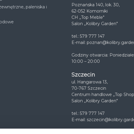
Poznańska 140, lok. 30,
ewnętrzne, paleniska i
62-052 Komorniki
CH „Top Meble"
rodowe
Salon „Kolibry Garden"
tel.: 579 777 147
E-mail:
poznan@kolibry.garde
Godziny otwarcia: Poniedziałe
10:00 – 20:00
Szczecin
ul. Hangarowa 13,
70-767 Szczecin
Centrum handlowe „Top Shop
Salon „Kolibry Garden"
tel.: 579 777 147
E-mail:
szczecin@kolibry.gard
Godziny otwarcia: Poniedziałe