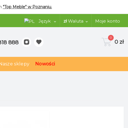
ym
"Top Meble" w Poznaniu.
Język
zł
Waluta
Moje konto
0
0 zł
818 888
Nasze sklepy
Nowości