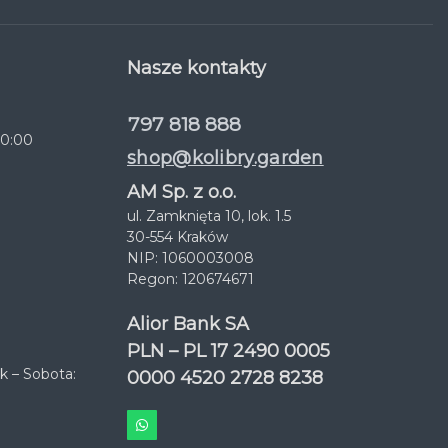
Nasze kontakty
797 818 888
20:00
shop@kolibry.garden
AM Sp. z o.o.
ul. Zamknięta 10, lok. 1.5
30-554 Kraków
NIP: 1060003008
Regon: 120674671
Alior Bank SA
PLN – PL 17 2490 0005
k – Sobota:
0000 4520 2728 8238