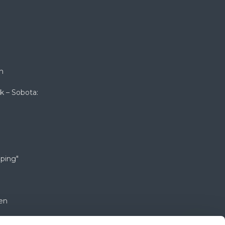
n
k – Sobota:
ping"
en
k – sobota: