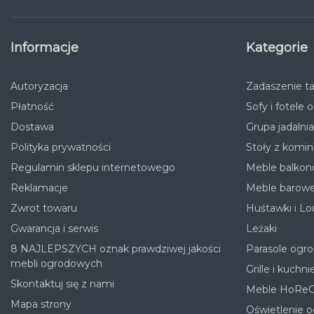
Informacje
Kategorie
Autoryzacja
Zadaszenie ta
Płatność
Sofy i fotele
Dostawa
Grupa jadalni
Polityka prywatności
Stoły z komin
Regulamin sklepu internetowego
Meble balko
Reklamacje
Meble barow
Zwrot towaru
Huśtawki i Lo
Gwarancja i serwis
Leżaki
8 NAJLEPSZYCH oznak prawdziwej jakości
Parasole ogr
mebli ogrodowych
Grille i kuchni
Skontaktuj się z nami
Meble HoRe
Mapa strony
Oświetlenie 