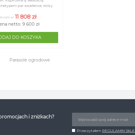
A. Inspirowany lekkością
rchetypem par excellence, który
e lekkość i siłę. W kolekcji WING
11 808 zł
15 957 zł
ena netto: 9 600 zł
ODAJ DO KOSZYKA
Parasole ogrodowe
 promocjach i zniżkach?
Przeczytałem
REGULAMIN SKL