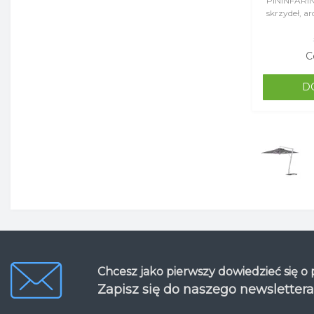
PININFARIN
skrzydeł, a
łączy w sobi
p..
C
D
Chcesz jako pierwszy dowiedzieć się o
Zapisz się do naszego newslettera