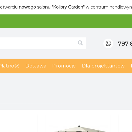
 otwarciu
nowego salonu "Kolibry Garden"
w centrum handlow
797 
Płatność
Dostawa
Promocje
Dla projektantow