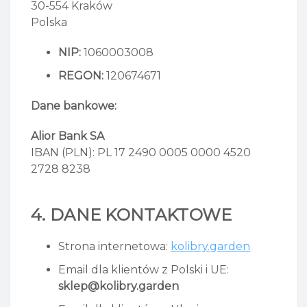
30-554 Kraków
Polska
NIP:
1060003008
REGON:
120674671
Dane bankowe:
Alior Bank SA
IBAN (PLN): PL 17 2490 0005 0000 4520
2728 8238
4. DANE KONTAKTOWE
Strona internetowa:
kolibry.garden
Email dla klientów z Polski i UE:
sklep@kolibry.garden