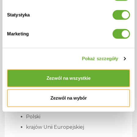
płatność kartą
płatność online przez systemy płatności
Statystyka
inne metody dostępne podczas
składania zamówienia
Marketing
Zamówienie może zostać przetworzone po
potwierdzeniu płatności lub zgodnie z
ustaleniami z menedżerem.
Pokaż szczegóły
8. DOSTAWA
Zezwól na wszystkie
Dostawa realizowana jest na terenie:
Zezwól na wybór
Ukrainy
Polski
krajów Unii Europejskiej