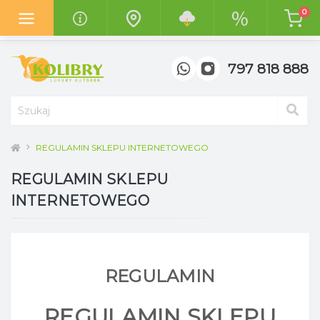
0
Z radością informujemy o otwarciu
nowego salonu "Kolibry
Garden"
w centrum handlowym
"Top Meble" w Poznaniu.
797 818 888
REGULAMIN SKLEPU INTERNETOWEGO
REGULAMIN SKLEPU
INTERNETOWEGO
REGULAMIN
REGULAMIN SKLEPU