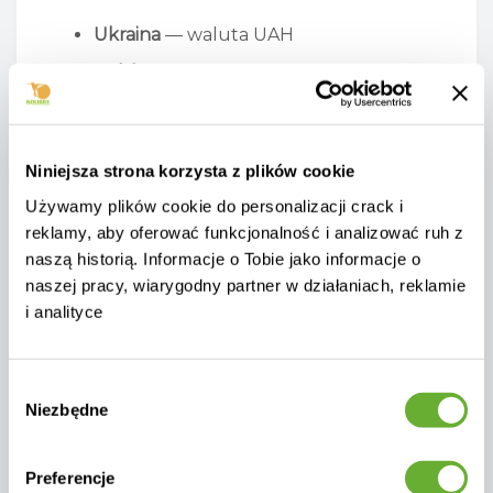
Ukraina
— waluta UAH
Polska
— waluta PLN
Inne kraje
— waluta EUR
Sprzedawca zastrzega sobie prawo do
Niniejsza strona korzysta z plików cookie
zmiany cen bez wcześniejszego
Używamy plików cookie do personalizacji crack i
powiadomienia. Cena obowiązująca
reklamy, aby oferować funkcjonalność i analizować ruh z
kupującego jest ustalana w momencie
naszą historią. Informacje o Tobie jako informacje o
składania zamówienia.
naszej pracy, wiarygodny partner w działaniach, reklamie
i analityce
7. PŁATNOŚĆ
Sklep internetowy oferuje następujące
Wybór
Niezbędne
metody płatności:
zgody
przelew bankowy
Preferencje