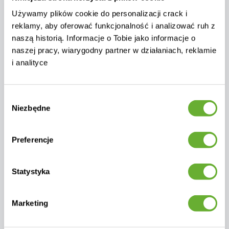
Konsultacja
Używamy plików cookie do personalizacji crack i
reklamy, aby oferować funkcjonalność i analizować ruh z
naszą historią. Informacje o Tobie jako informacje o
Dla klientów z Ukrainy
naszej pracy, wiarygodny partner w działaniach, reklamie
i analityce
Szacunkowy koszt dostawy na adres
Wybór
kupującego:
Niezbędne
zgody
Preferencje
Towar dostarczany jest do każdego
regionu Ukrainy, z wyjątkiem terytoriów
Statystyka
tymczasowo okupowanych.
Koszt dostawy wynosi 4000 UAH (pod
Marketing
warunkiem, że objętość zestawu nie
przekracza 4 m³).