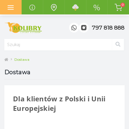
0
Z radością informujemy o otwarciu
nowego salonu "Kolibry
Garden"
w centrum handlowym
"Top Meble" w Poznaniu.
797 818 888
Dostawa
Dostawa
Dla klientów z Polski i Unii
Europejskiej