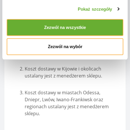
Pokaż szczegóły
Dostępne usługi dostawy: „Prywatny
przewoźnik” lub „Nowa Poczta”.
Zezwól na wszystkie
Usługi firm transportowych są opłacane
przez kupującego przy odbiorze towaru.
Do odbioru wymagany jest paszport oraz
Zezwól na wybór
numer deklaracji.
Koszt dostawy w Kijowie i okolicach
ustalany jest z menedżerem sklepu.
Koszt dostawy w miastach Odessa,
Dniepr, Lwów, Iwano-Frankiwsk oraz
regionach ustalany jest z menedżerem
sklepu.