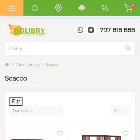
0
Z radością informujemy o otwarciu
nowego salonu "Kolibry
Garden"
w centrum handlowym
"Top Meble" w Poznaniu.
797 818 888
Talenti (Italy)
Scacco
Scacco
Filtr