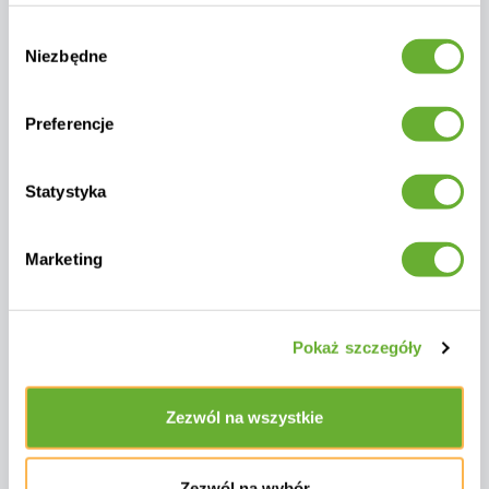
Wybór
Niezbędne
zgody
Preferencje
Katalog mebli Talenti Icon
Statystyka
Marketing
Masz pytania?
Możesz skonsultować się z naszymi
menedżerami. Kliknij przycisk „Konsultacja”,
Pokaż szczegóły
wprowadź swoje dane kontaktowe, a my do
Ciebie oddzwonimy.
Zezwól na wszystkie
Konsultacja
Zezwól na wybór