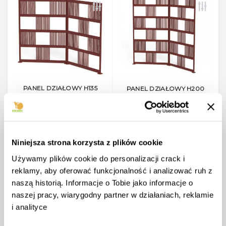
PANEL DZIAŁOWY H135
PANEL DZIAŁOWY H200
TALENTI SCACCO SCAPAR135
TALENTI SCACCO
SCAPAR200
Pl4521
Pl4522
0
0
Niniejsza strona korzysta z plików cookie
4 819 zł
Używamy plików cookie do personalizacji crack i
6 439 zł
Cena netto: 3 918 zł
reklamy, aby oferować funkcjonalność i analizować ruh z
Cena netto: 5 235 zł
naszą historią. Informacje o Tobie jako informacje o
naszej pracy, wiarygodny partner w działaniach, reklamie
NIEDOSTĘPNY
NIEDOSTĘPNY
i analityce