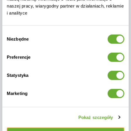
naszej pracy, wiarygodny partner w działaniach, reklamie
i analityce
Wybór
Niezbędne
zgody
Preferencje
Stół prostokątny z kominkiem
Statystyka
(ze szkłem) FUEGGO FG 02T /
TAUPE
Marketing
Pl4762
0
5 755 zł
Pokaż szczegóły
Cena netto: 4 679 zł