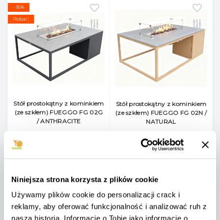
-15%
Rabat!
Stół prostokątny z kominkiem
Stół prostokątny z kominkiem
(ze szkłem) FUEGGO FG 02G
(ze szkłem) FUEGGO FG 02N /
/ ANTHRACITE
NATURAL
Pl4760
Pl4761
0
0
5 755 zł
5 755 zł
Niniejsza strona korzysta z plików cookie
4 892 zł
Cena netto: 4 679 zł
Używamy plików cookie do personalizacji crack i
Cena netto: 3 977 zł
reklamy, aby oferować funkcjonalność i analizować ruh z
naszą historią. Informacje o Tobie jako informacje o
DODAJ DO KOSZYKA
DODAJ DO KOSZYKA