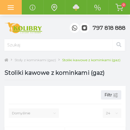
0
Z radością informujemy o otwarciu
nowego salonu "Kolibry
Garden"
w centrum handlowym
"Top Meble" w Poznaniu.
797 818 888
Stoły z kominkami (gaz)
Stoliki kawowe z kominkami (gaz)
Stoliki kawowe z kominkami (gaz)
Filtr