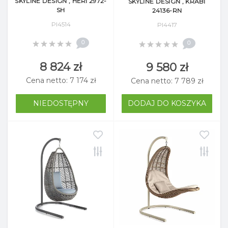
SKYLINE DESIGN , HERI 2972-
SKYLINE DESIGN , KRABI
SH
24136-RN
Pl4514
Pl4417
0
0
8 824 zł
9 580 zł
Cena netto: 7 174 zł
Cena netto: 7 789 zł
NIEDOSTĘPNY
DODAJ DO KOSZYKA