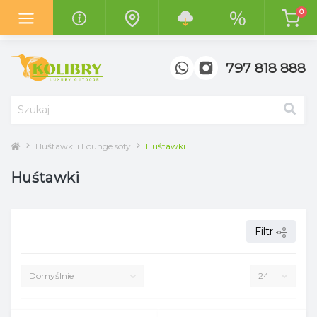
0
Z radością informujemy o otwarciu
nowego salonu "Kolibry
Garden"
w centrum handlowym
"Top Meble" w Poznaniu.
797 818 888
Huśtawki i Lounge sofy
Huśtawki
Huśtawki
Filtr