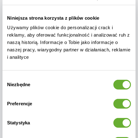
0
0
4 414 zł
Niniejsza strona korzysta z plików cookie
9 918 zł
Cena netto: 3 589 zł
Używamy plików cookie do personalizacji crack i
Cena netto: 8 063 zł
reklamy, aby oferować funkcjonalność i analizować ruh z
naszą historią. Informacje o Tobie jako informacje o
NIEDOSTĘPNY
DODAJ DO KOSZYKA
naszej pracy, wiarygodny partner w działaniach, reklamie
i analityce
Wybór
Niezbędne
zgody
Preferencje
Statystyka
Huśtawka 2-osiowa (z
Krzeslo wiszace (bez podusz)
poduszkami) SUNART SUN 16T
SKYLINE DESIGN , CHRISTY
/ TAUPE
2987-SH