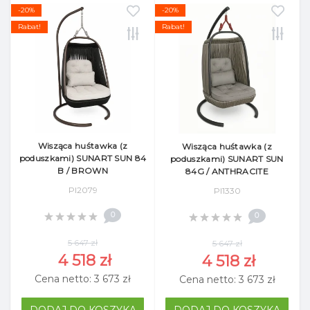
-20%
-20%
Rabat!
Rabat!
Wisząca huśtawka (z
Wisząca huśtawka (z
poduszkami) SUNART SUN 84
poduszkami) SUNART SUN
B / BROWN
84G / ANTHRACITE
Pl2079
Pl1330
0
0
5 647 zł
5 647 zł
4 518 zł
4 518 zł
Cena netto: 3 673 zł
Cena netto: 3 673 zł
DODAJ DO KOSZYKA
DODAJ DO KOSZYKA