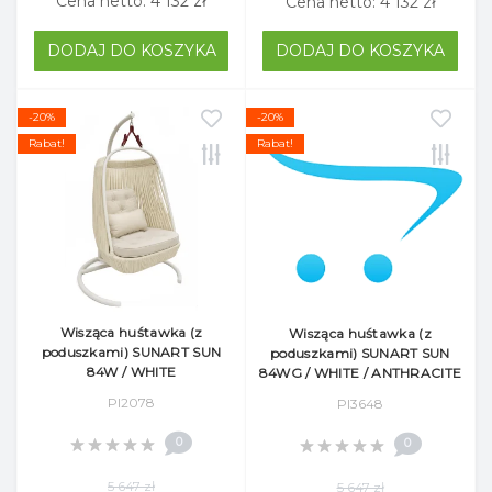
Cena netto: 4 132 zł
Cena netto: 4 132 zł
DODAJ DO KOSZYKA
DODAJ DO KOSZYKA
-20%
-20%
Rabat!
Rabat!
Wisząca huśtawka (z
Wisząca huśtawka (z
poduszkami) SUNART SUN
poduszkami) SUNART SUN
84W / WHITE
84WG / WHITE / ANTHRACITE
Pl2078
Pl3648
0
0
5 647 zł
5 647 zł