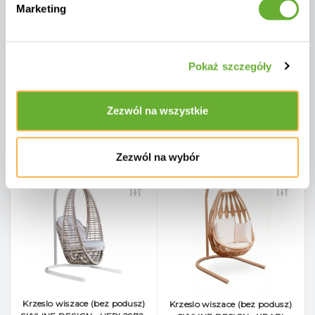
Marketing
Pl3740
Pl4767
0
0
Pokaż szczegóły
9 918 zł
10 984 zł
Cena netto: 8 063 zł
Cena netto: 8 930 zł
Zezwól na wszystkie
DODAJ DO KOSZYKA
NIEDOSTĘPNY
Zezwól na wybór
Krzeslo wiszace (bez podusz)
Krzeslo wiszace (bez podusz)