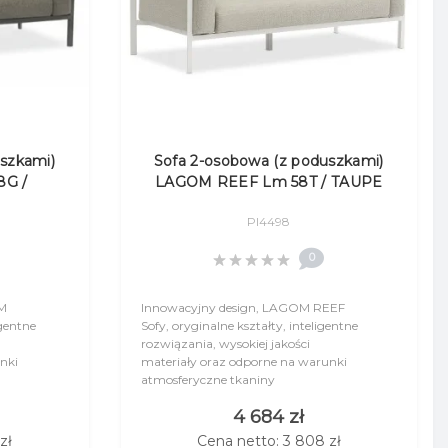
szkami)
Sofa 2-osobowa (z poduszkami)
8G /
LAGOM REEF Lm 58T / TAUPE
Pl4498
0
OM
Innowacyjny design, LAGOM REEF
igentne
Sofy, oryginalne kształty, inteligentne
rozwiązania, wysokiej jakości
nki
materiały oraz odporne na warunki
atmosferyczne tkaniny
ystyczne
(Sunbrella®) to cechy charakterystyczne
4 684 zł
kolekcji LAGOM.&nb..
zł
Cena netto: 3 808 zł