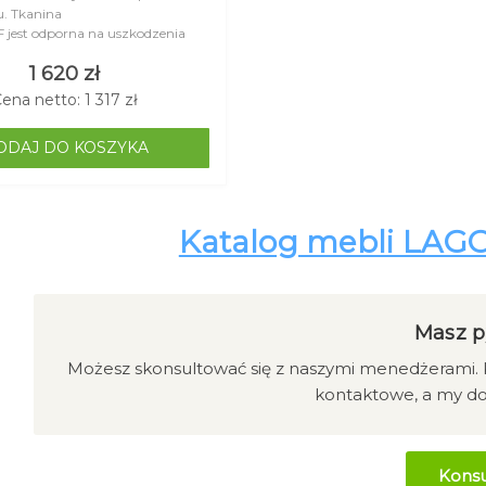
. Tkanina
est odporna na uszkodzenia
e promieniowaniem UV ora..
1 620 zł
ena netto: 1 317 zł
ODAJ DO KOSZYKA
Katalog mebli LAG
Masz p
Możesz skonsultować się z naszymi menedżerami. K
kontaktowe, a my d
Konsu