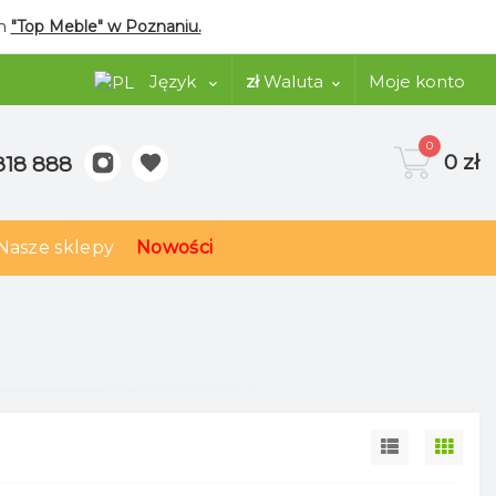
ym
"Top Meble" w Poznaniu.
Język
zł
Waluta
Moje konto
0
0 zł
818 888
Nasze sklepy
Nowości