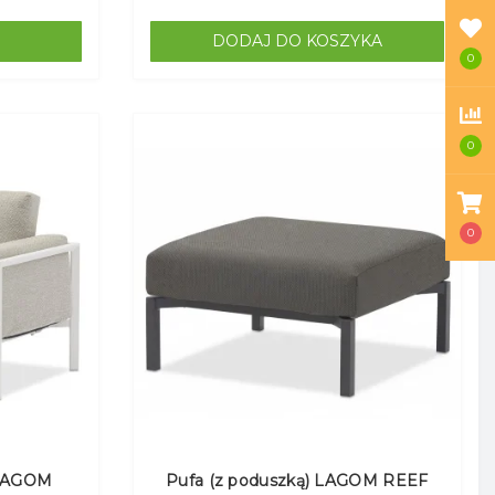
DODAJ DO KOSZYKA
0
0
0
 LAGOM
Pufa (z poduszką) LAGOM REEF