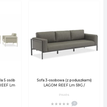
a 5 osób
Sofa 3-osobowa (z poduszkami)
 REEF Lm
LAGOM REEF Lm 59G /
.) / TAUPE
ANTHRACITE
Pl4494
0