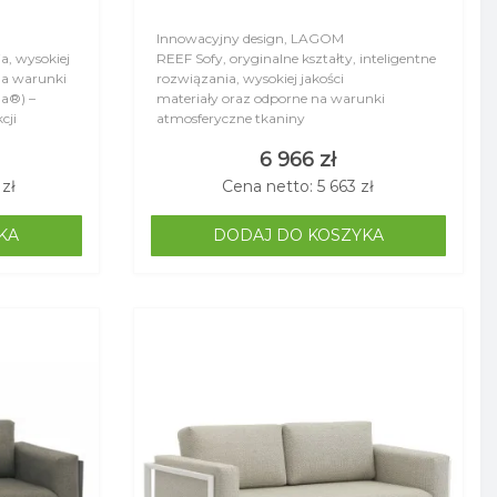
Innowacyjny design, LAGOM
ia, wysokiej
REEF Sofy, oryginalne kształty, inteligentne
na warunki
rozwiązania, wysokiej jakości
la®) –
materiały oraz odporne na warunki
cji
atmosferyczne tkaniny
(Sunbrella®) to cechy charakterystyczne
6 966 zł
kolekcji..
zł
Cena netto: 5 663 zł
KA
DODAJ DO KOSZYKA