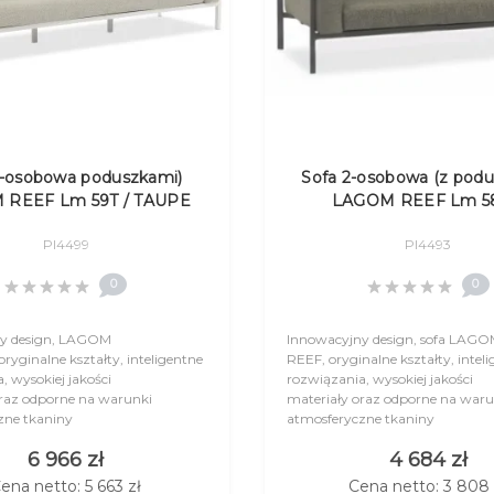
3-osobowa poduszkami)
Sofa 2-osobowa (z podu
 REEF Lm 59T / TAUPE
LAGOM REEF Lm 5
ANTHRACITE
Pl4499
Pl4493
0
0
y design, LAGOM
Innowacyjny design, sofa LAG
oryginalne kształty, inteligentne
REEF, oryginalne kształty, intel
, wysokiej jakości
rozwiązania, wysokiej jakości
oraz odporne na warunki
materiały oraz odporne na waru
zne tkaniny
atmosferyczne tkaniny
) to cechy charakterystyczne
(Sunbrella®) to cechy charakter
6 966 zł
4 684 zł
kolekcji LAGO..
ena netto: 5 663 zł
Cena netto: 3 808 