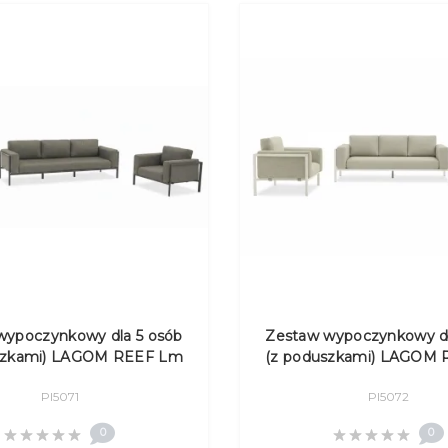
wypoczynkowy dla 5 osób
Zestaw wypoczynkowy dl
szkami) LAGOM REEF Lm
(z poduszkami) LAGOM
 szt.) Lm 59G (1 szt.) /
57T (2 szt.) Lm 59T (1 szt
Pl5071
Pl5072
ANTHRACITE
0
0