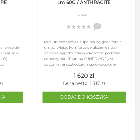
UPE
Lm 60G / ANTHRACITE
Pl4495
0
Puf lub podnóżek uzupełnia wygodę fotela,
ia, wysokiej
umożliwiając komfortowe ułożenie nóg i
na warunki
zapewniając dodatkowy komfort podczas
la®) –
odpoczynku. Tkanina SUNPROOF jest
cji
odporna na uszkodzenia spowodowane
promieniowaniem UV oraz blaknięcie.
1 620 zł
SUNPROOF wykorzystuj..
zł
Cena netto: 1 317 zł
KA
DODAJ DO KOSZYKA