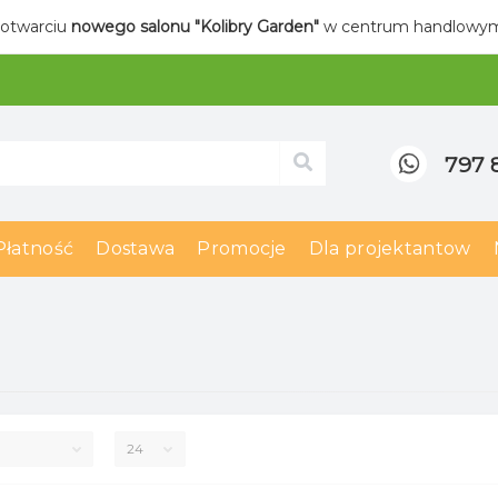
 otwarciu
nowego salonu "Kolibry Garden"
w centrum handlow
797 
Płatność
Dostawa
Promocje
Dla projektantow