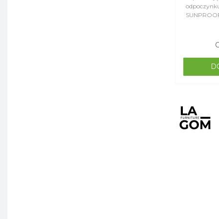
odpoczynku
SUNPROOF j
spowodowan
C
D