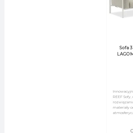
Sofa 
LAGOM
Innowacyjn
REEF Sofy, 
rozwiązania
materiały 
atmosferyc
(Sunbrella®
kolekcji..
C