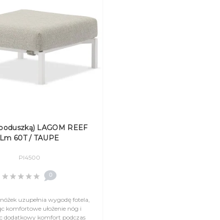
z poduszką) LAGOM REEF
Lm 60T / TAUPE
Pl4500
0
nóżek uzupełnia wygodę fotela,
c komfortowe ułożenie nóg i
c dodatkowy komfort podczas