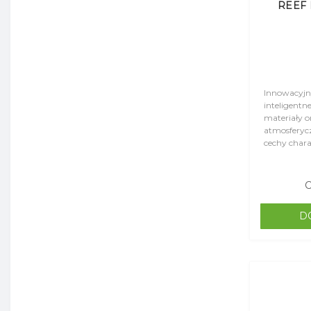
REEF 
Innowacyjny
inteligentn
materiały 
atmosferycz
cechy chara
Dzięki temu
funkcjonalno
C
D