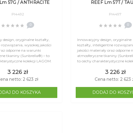
Lm 57G / ANTHRACITE
REEF Lm 57T / TA
Pl4492
Pl4497
0
0
 design, oryginalne kształty,
Innowacyjny design, oryginalne
e rozwiązania, wysokiej jakości
kształty, inteligentne rozwiązan
oraz odporne na warunki
jakości materiały oraz odporne 
ne tkaniny (Sunbrella®) – to
atmosferyczne tkaniny (Sunbrel
kterystyczne kolekcji LAGOM.
to cechy charakterystyczne kolek
 design, komfort,
LAGOM. Dzięki temu&..
3 226 zł
3 226 zł
ść i trwało..
ena netto: 2 623 zł
Cena netto: 2 623 
ODAJ DO KOSZYKA
DODAJ DO KOSZY