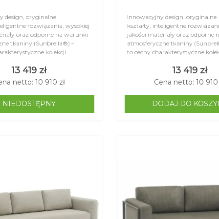
 design, oryginalne
Innowacyjny design, oryginalne
teligentne rozwiązania, wysokiej
kształty, inteligentne rozwiązan
eriały oraz odporne na warunki
jakości materiały oraz odporne 
ne tkaniny (Sunbrella®) –
atmosferyczne tkaniny (Sunbrel
arakterystyczne kolekcji
to cechy charakterystyczne kolek
ęki temu&..
LAGOM. Dzięki temu&..
13 419 zł
13 419 zł
ena netto: 10 910 zł
Cena netto: 10 910 
NIEDOSTĘPNY
DODAJ DO KOSZY