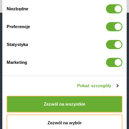
Wybór
Niezbędne
zgody
Chcesz jako pierwszy dowiedzieć się o promocjach i
Preferencje
zniżkach?
Zapisz się do naszego newslettera
Statystyka
Subskrybuj
Marketing
Przeczytałem
REGULAMIN SKLEPU INTERNETOWEGO
i zgadzam
się na warunki
Informacje
Pokaż szczegóły
Kategorie
Zezwól na wszystkie
Godziny pracy
Zezwól na wybór