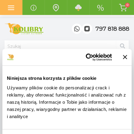
0
Z radością informujemy o otwarciu
nowego salonu "Kolibry
Garden"
w centrum handlowym
"Top Meble" w Poznaniu.
797 818 888
Parasole ogrodowe
Parasole ogrodowe z centralną nogą
Parasole ogrodowe z centralną nogą
Niniejsza strona korzysta z plików cookie
Używamy plików cookie do personalizacji crack i
reklamy, aby oferować funkcjonalność i analizować ruh z
naszą historią. Informacje o Tobie jako informacje o
naszej pracy, wiarygodny partner w działaniach, reklamie
i analityce
Parasole ogrodowe z centralną nogą