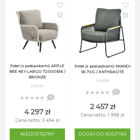
Fotel (z poduszkami) APPLE
Fotel (z poduszkami) SKANDI
BEE KEY LARGO 72000636 /
SK 70G / ANTHRACITE
BRONZE
Pl4858
Pl5039
0
0
2 457 zł
4 297 zł
Cena netto: 1 998 zł
Cena netto: 3 494 zł
NIEDOSTĘPNY
DODAJ DO KOSZYKA