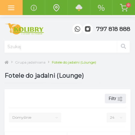
0
Z radością informujemy o otwarciu
nowego salonu "Kolibry
Garden"
w centrum handlowym
"Top Meble" w Poznaniu.
797 818 888
Grupa jadalniana
Fotele do jadalni (Lounge)
Fotele do jadalni (Lounge)
Filtr