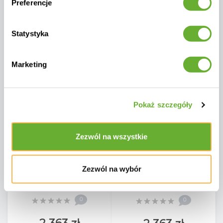
Preferencje
NIEDOSTĘPNY
DODAJ DO KOSZYKA
Statystyka
Marketing
Pokaż szczegóły
Zezwól na wszystkie
Krzesło do stołu jadalnego (z
Krzesło do stołu jadalnegoi (z
poduszkami) SKANDI SK 29T /
poduszkami) SKANDI SK 60T /
TAUPE
TAUPE
Zezwól na wybór
Pl4212
Pl4852
0
0