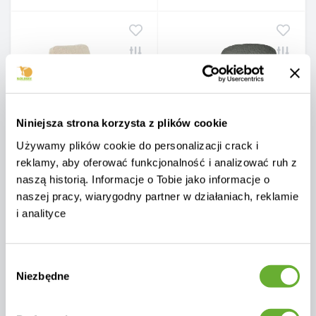
Niniejsza strona korzysta z plików cookie
Używamy plików cookie do personalizacji crack i
reklamy, aby oferować funkcjonalność i analizować ruh z
Krzesła obiadowe (Lounge) z
Krzesło do stołu jadalnego (z
naszą historią. Informacje o Tobie jako informacje o
podłokietnikami ( z
poduszkami) SKANDI SK 29G /
poduszkami) APPLE BEE
ANTHRACITE
naszej pracy, wiarygodny partner w działaniach, reklamie
BORA BORA 72000558
i analityce
Pl4213
TAUPE / GREY
Pl5029
0
Wybór
0
2 363 zł
Niezbędne
zgody
Cena netto: 1 921 zł
2 812 zł
Cena netto: 2 287 zł