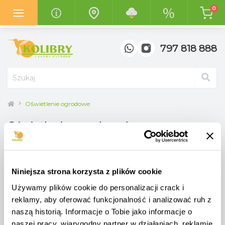
0
Z radością informujemy o otwarciu
nowego salonu "Kolibry
Garden"
w centrum handlowym
"Top Meble" w Poznaniu.
797 818 888
Oświetlenie ogrodowe
Oświetlenie ogrodowe lagom
(netherlands)
Niniejsza strona korzysta z plików cookie
Lampy stołowe
Lampy ogrodowe
Używamy plików cookie do personalizacji crack i
reklamy, aby oferować funkcjonalność i analizować ruh z
Lampy stojące
naszą historią. Informacje o Tobie jako informacje o
ogródowe
naszej pracy, wiarygodny partner w działaniach, reklamie