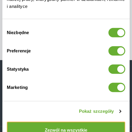
i analityce
Wybór
Niezbędne
zgody
Preferencje
Statystyka
Chcesz jako pierwszy dowiedzieć się o promocjach i
zniżkach?
Zapisz się do naszego newslettera
Marketing
Subskrybuj
Pokaż szczegóły
Przeczytałem
REGULAMIN SKLEPU INTERNETOWEGO
i zgadzam
się na warunki
Zezwól na wszystkie