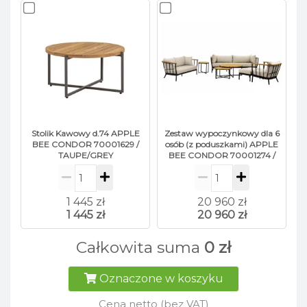
Stolik Kawowy d.74 APPLE
Zestaw wypoczynkowy dla 6
BEE CONDOR 70001629 /
osób (z poduszkami) APPLE
TAUPE/GREY
BEE CONDOR 70001274 /
70001273 / 70001272 /
70001295 / 70001296 /
70001297 / 70001275 /
BLACK
1 445 zł
20 960 zł
1 445 zł
20 960 zł
Całkowita suma
0 zł
Oznaczone w koszyku
Cena netto (bez VAT)