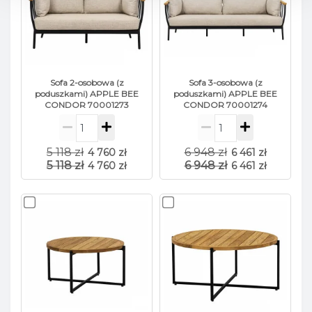
Trwałość koloru 4-5.
Pierwsza możliwa zmiana koloru następuje
po 60-70 dniach.
Tkanina wodoodporna i odporna na
zabrudzenia.
Sofa 2-osobowa (z
Sofa 3-osobowa (z
poduszkami) APPLE BEE
poduszkami) APPLE BEE
CONDOR 70001273
CONDOR 70001274
Be Weet
to nowoczesna tkanina tapicerska o
optymalnych właściwościach użytkowych.
5 118 zł
6 948 zł
4 760 zł
6 461 zł
5 118 zł
6 948 zł
4 760 zł
6 461 zł
Skład i gęstość:
Głównie poliester z
naturalnymi włóknami, co zapewnia
miękkość, komfort i wysoką odporność na
ścieranie.
Odporność na ścieranie:
Zwiększona
wytrzymałość sprawia, że jest to idealna
tkanina do intensywnego użytkowania we
wnętrzach publicznych i domowych.
Wodoodporność:
Specjalna obróbka