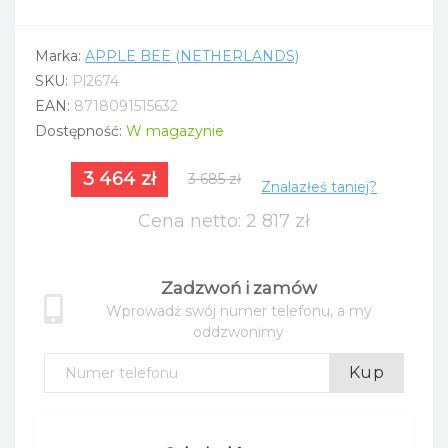
Marka:
APPLE BEE (NETHERLANDS)
SKU:
Pl2674
EAN:
8718091515632
Dostępność:
W magazynie
3 464 zł
3 685 zł
Znalazłeś taniej?
Cena netto: 2 817 zł
Zadzwoń i zamów
Wprowadź swój numer telefonu, a my
oddzwonimy
Kup