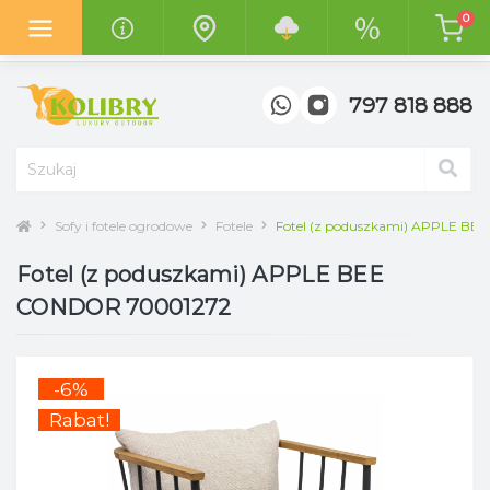
0
Z radością informujemy o otwarciu
nowego salonu "Kolibry
Garden"
w centrum handlowym
"Top Meble" w Poznaniu.
797 818 888
Sofy i fotele ogrodowe
Fotele
Fotel (z poduszkami) APPLE B
Fotel (z poduszkami) APPLE BEE
CONDOR 70001272
-6%
Rabat!