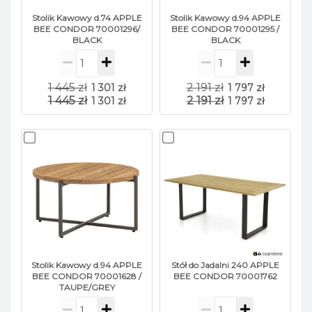
zapobiega wchłanianiu płynów, co chroni
Stolik Kawowy d.74 APPLE
Stolik Kawowy d.94 APPLE
przed plamami i ułatwia konserwację.
BEE CONDOR 70001296/
BEE CONDOR 70001295 /
BLACK
BLACK
Właściwości antybakteryjne:
Ochrona
przed bakteriami i roztoczami sprawia, że
jest bezpieczna dla alergików.
1 445 zł
2 191 zł
1 301 zł
1 797 zł
Trwałość kolorów:
Jasność i nasycenie
1 445 zł
2 191 zł
1 301 zł
1 797 zł
odcieni są zachowane nawet po
długotrwałej ekspozycji na światło
słoneczne.
Oddychalność:
Dobrze przepuszcza
powietrze, zapewniając komfortowe
użytkowanie mebli.
Antystatyczność:
Ogranicza gromadzenie
się kurzu, utrzymując meble w czystości.
Stolik Kawowy d.94 APPLE
Stół do Jadalni 240 APPLE
BEE CONDOR 70001628 /
BEE CONDOR 70001762
TAUPE/GREY