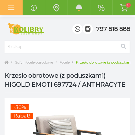
0
Z radością informujemy o otwarciu
nowego salonu "Kolibry
Garden"
w centrum handlowym
"Top Meble" w Poznaniu.
797 818 888
Sofy i fotele ogrodowe
Fotele
Krzesło obrotowe (z poduszkam
Krzesło obrotowe (z poduszkami)
HIGOLD EMOTI 697724 / ANTHRACYTE
-30%
Rabat!