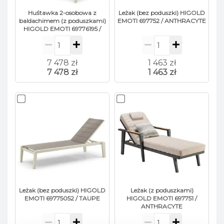
Zestaw mebli ogrodowych Higold
Huśtawka 2-osobowa z
Leżak (bez poduszki) HIGOLD
Emoti
to
świetne połączenie wysokiej jakości i
baldachimem (z poduszkami)
EMOTI 697752 / ANTHRACYTE
stylowego designu
, zaprojektowane
HIGOLD EMOTI 69776195 /
TAUPE
przez
Higold
, aby zapewnić
komfort i elegancję
na świeżym powietrzu
.
7 478 zł
1 463 zł
7 478 zł
1 463 zł
Higold
to
znany producent mebli
, który słynie
z
innowacyjnych rozwiązań
i
wysokiej jakości
materiałów
.
Zestaw Emoti
to jedna z
ich
wspaniałych ofert
, łącząca
aluminiową
ramę
zapewniającą
lekkość i
wytrzymałość
,
drewno
tekowe
gwarantujące
naturalny urok i
odporność na warunki
atmosferyczne
oraz
poliestrowe
poduszki
zapewniające
komfortowy
Leżak (bez poduszki) HIGOLD
Leżak (z poduszkami)
wypoczynek
.
EMOTI 69775052 / TAUPE
HIGOLD EMOTI 697751 /
ANTHRACYTE
Projekt zestawu Emoti firmy