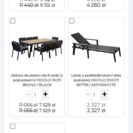
11 440 zł
4 280 zł
9 152 zł
Zestaw do jadalni dla 8 osób (z
Leżak z podłokietnikami (bez
poduszkami) HIGOLD NOFI
poduszki) HIGOLD EMOTI
680140 / BLACK
697755 / ANTHRACYTE
11 056 zł
2 327 zł
7 629 zł
11 056 zł
2 327 zł
7 629 zł