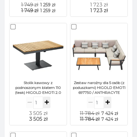
1 749 zł
1 723 zł
1 259 zł
1 749 zł
1 723 zł
1 259 zł
Stolik kawowy z
Zestaw narożny dla 5 osób (z
podnoszonym blatem 110
poduszkami) HIGOLD EMOTI
(teak) HIGOLD EMOTI 2.0
697750 / ANTHRACYTE
684187 / ANTRACYTE
3 505 zł
11 784 zł
7 424 zł
3 505 zł
11 784 zł
7 424 zł