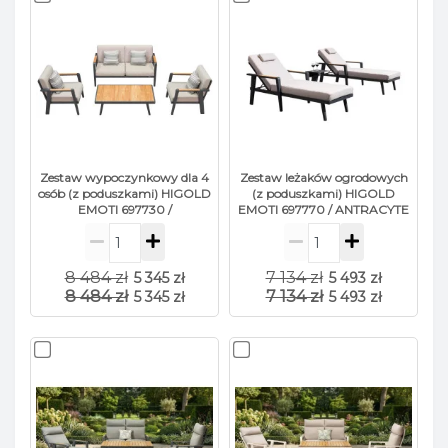
Zestaw wypoczynkowy dla 4
Zestaw leżaków ogrodowych
osób (z poduszkami) HIGOLD
(z poduszkami) HIGOLD
EMOTI 697730 /
EMOTI 697770 / ANTRACYTE
ANTHRACYTE
8 484 zł
7 134 zł
5 345 zł
5 493 zł
8 484 zł
7 134 zł
5 345 zł
5 493 zł