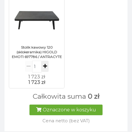
Stolik kawowy 120
(sklokeramika) HIGOLD
EMOTI 697786 / ANTRACYTE
1 723 zł
1 723 zł
Całkowita suma
0 zł
Oznaczone w koszyku
Cena netto (bez VAT)