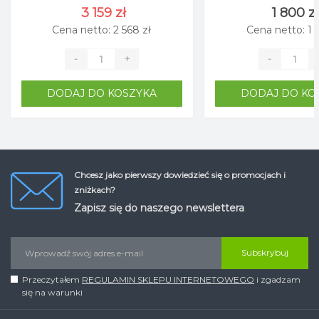
3 159 zł
1 800 zł
Cena netto: 2 568 zł
Cena netto: 1 
-
+
-
DODAJ DO KOSZYKA
DODAJ DO KO
Chcesz jako pierwszy dowiedzieć się o promocjach i
zniżkach?
Zapisz się do naszego newslettera
Subskrybuj
Przeczytałem
REGULAMIN SKLEPU INTERNETOWEGO
i zgadzam
się na warunki