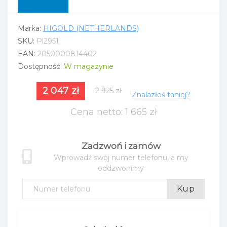
Marka:
HIGOLD (NETHERLANDS)
SKU:
Pl2951
EAN:
2050000814402
Dostępność:
W magazynie
2 047 zł
2 925 zł
Znalazłeś taniej?
Cena netto: 1 665 zł
Zadzwoń i zamów
Wprowadź swój numer telefonu, a my
oddzwonimy
Kup