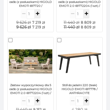
osób (z poduszkami) HIGOLD
osób (z poduszkami) HIGOLD
EMOTI 697720 /
EMOTI 2.0 69772204 (1 szt) /
ANTHRACYTE
69772003 (2 szt) / 684187 (1
szt) / ANTHRACITE
9 626 zł
11 440 zł
7 219 zł
8 809 zł
9 626 zł
11 440 zł
7 219 zł
8 809 zł
Zestaw wypoczynkowy dla 5
Stół do jadalni 220 (teak)
osób (z poduszkami) HIGOLD
HIGOLD EMOTI 697778 /
EMOTI 2.0 69772204 (1 szt) /
ANTHRACYTE
69772003 (2 szt) / 684187 (1
szt) / TAUPE
11 440 zł
4 280 zł
9 152 zł