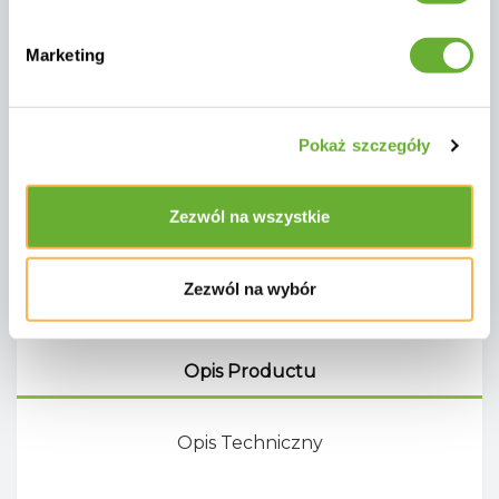
Marketing
Kolor:
ciemno szary
Długość, mm:
1 510
Pokaż szczegóły
Szerokość, mm:
955
Wysokość, mm:
940
Zezwól na wszystkie
Materiał:
ałum; liny, teak
Zezwól na wybór
Opis Productu
Opis Techniczny