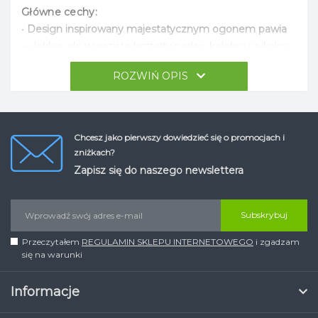
Główne cechy:
•
Design inspirowany majestatycznym ogonem pawia
— lekkie, ale wyraziste kształty nadają kolekcji unikalny
charakter.
ROZWIŃ OPIS
• Projektant: kolekcję stworzył
duński duet Foersom &
Hiort-Lorenzen MDD
, specjalizujący się w
projektowaniu funkcjonalnych i estetycznych mebli.
Chcesz jako pierwszy dowiedzieć się o promocjach i
zniżkach?
Materiały:
Zapisz się do naszego newslettera
•
Stelaż z aluminium lub drewna teakowego
,
odpornego na zmienne warunki pogodowe.
• Plecionka z
Cane-line Weave® lub Cane-line Soft
Subskrybuj
Rope
, odporna na promieniowanie UV i wilgoć, co
Przeczytałem
REGULAMIN SKLEPU INTERNETOWEGO
i zgadzam
zapewnia
długowieczność mebli
.
się na warunki
• Poduszki z technologią
Cane-line QuickDry & Airflow
,
dzięki której wilgoć szybko odparowuje, a meble
Informacje
pozostają suche i komfortowe nawet po deszczu.
• Poszewki wykonane z
wysokiej jakości tkanin