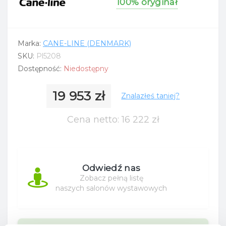
100% oryginał
Marka:
CANE-LINE (DENMARK)
SKU:
Pl5208
Dostępność:
Niedostępny
19 953 zł
Znalazłeś taniej?
Cena netto: 16 222 zł
Odwiedź nas
Zobacz pełną listę
naszych salonów wystawowych