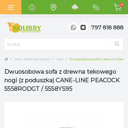
0
Z radością informujemy o otwarciu
nowego salonu "Kolibry
Garden"
w centrum handlowym
"Top Meble" w Poznaniu.
797 818 888
Sofy i fotele ogrodowe
Sofy
Dwuosobowa sofa z drewna tekow
Dwuosobowa sofa z drewna tekowego
nogi (z poduszka) CANE-LINE PEACOCK
5558RODGT / 5558YS95